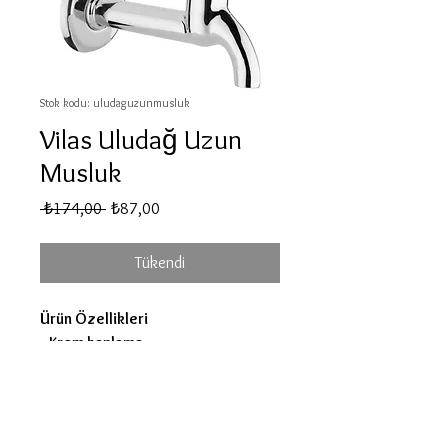
Stok kodu: uludaguzunmusluk
Vilas Uludağ Uzun
Musluk
Normal
İndirimli
 ₺174,00 
₺87,00
Fiyat
Fiyat
Tükendi
Ürün Özellikleri
• Krom kaplama
• Pirinç malzeme
• Pirinç kartuş
• %100 Türk Malı
• 1 adet musluk rozeti