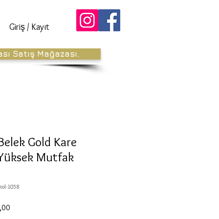
Giriş / Kayıt
ası Satış Mağazası.
 Belek Gold Kare
 Yüksek Mutfak
kol-1058
İndirimli
,00
Fiyat