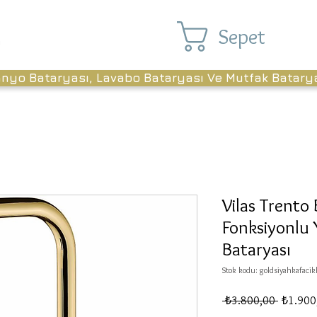
Sepet
anyo Bataryası, Lavabo Bataryası Ve Mutfak Batary
Vilas Trento
Fonksiyonlu
Bataryası
Stok kodu: goldsiyahkafacik
Normal
 ₺3.800,00 
₺1.900
Fiyat