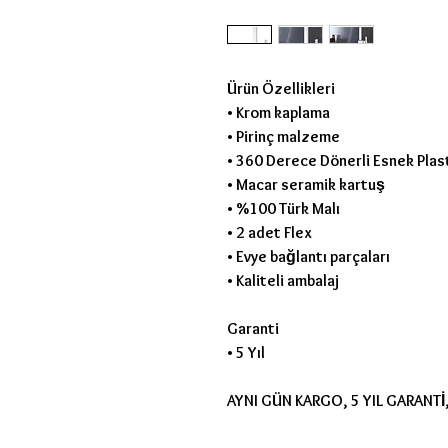
Ürün Özellikleri
• Krom kaplama
• Pirinç malzeme
• 360 Derece Dönerli Esnek Plas
• Macar seramik kartuş
• %100 Türk Malı
• 2 adet Flex
• Evye bağlantı parçaları
• Kaliteli ambalaj
Garanti
• 5 Yıl
AYNI GÜN KARGO, 5 YIL GARANTİ,