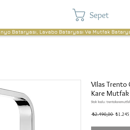
Sepet
anyo Bataryası, Lavabo Bataryası Ve Mutfak Batary
Vilas Trento
Kare Mutfak 
Stok kodu: trentokaremutfa
Normal
 ₺2.490,00 
₺1.245
Fiyat