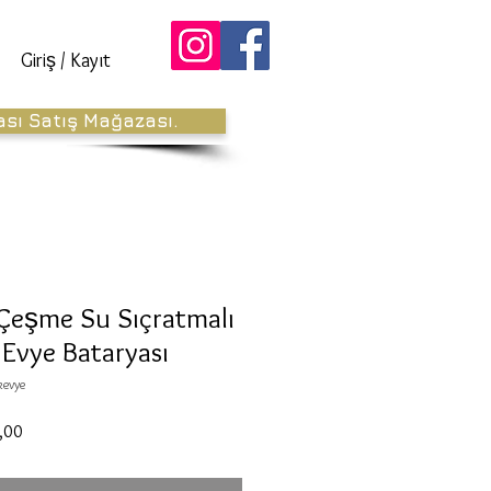
Giriş / Kayıt
ası Satış Mağazası.
 Çeşme Su Sıçratmalı
Evye Bataryası
kevye
İndirimli
,00
Fiyat