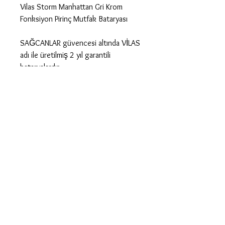
Vilas Storm Manhattan Gri Krom
Fonksiyon Pirinç Mutfak Bataryası
SAĞCANLAR güvencesi altında VİLAS
adı ile üretilmiş 2 yıl garantili
bataryalardır.
Ürün Özellikleri
*
KROM KAPLAMA
*
PİRİNÇ MALZEME
*
360
°
DERECE OYNAR
BAŞLIK
*
AVRUPA SERAMİK KARTUŞ
*
2 YIL GERÇEK GARANTİ
*
% 100 TÜRK MALI
Bağlantı Parçaları
*
2 ADET FLEX