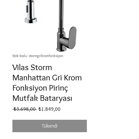
Stok kodu: stormgrikromfonksiyon
Vilas Storm
Manhattan Gri Krom
Fonksiyon Pirinç
Mutfak Bataryası
Normal
İndirimli
 ₺3.698,00 
₺1.849,00
Fiyat
Fiyat
Tükendi