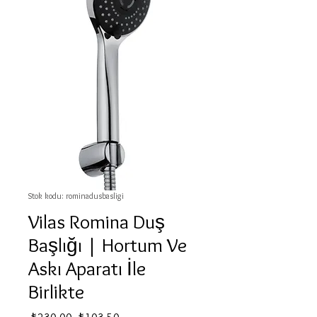
Stok kodu: rominadusbasligi
Vilas Romina Duş
Başlığı | Hortum Ve
Askı Aparatı İle
Birlikte
Normal
İndirimli