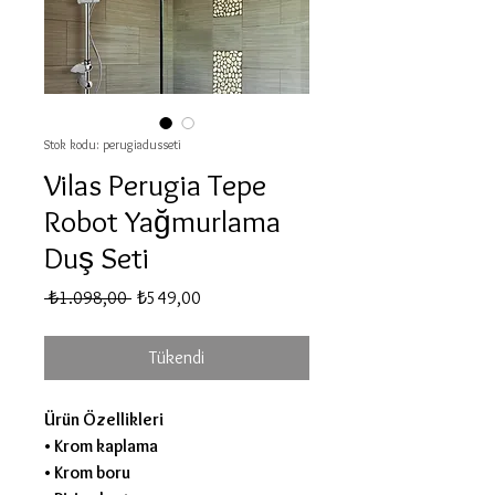
Stok kodu: perugiadusseti
Vilas Perugia Tepe
Robot Yağmurlama
Duş Seti
Normal
İndirimli
 ₺1.098,00 
₺549,00
Fiyat
Fiyat
Tükendi
Ürün Özellikleri
• Krom kaplama
• Krom boru