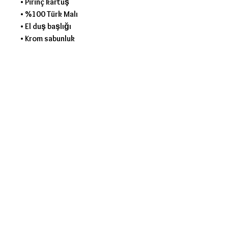
• Pirinç kartuş
• %100 Türk Malı
• El duş başlığı
• Krom sabunluk
• Krom tutacaklar
• 2 adet hortum
• 1 adet sabunluk
• 1 adet üst kafa
• 1 adet el duşu
• 2 adet boru tutacak
• 1 adet el duşu tutacağı
• 1 adet pirinç yönlendirici
• Kaliteli ambalaj
Garanti
• 2 Yıl
AYNI GÜN KARGO, 2 YIL GARANTİ,
EN UCUZ FİYAT !!