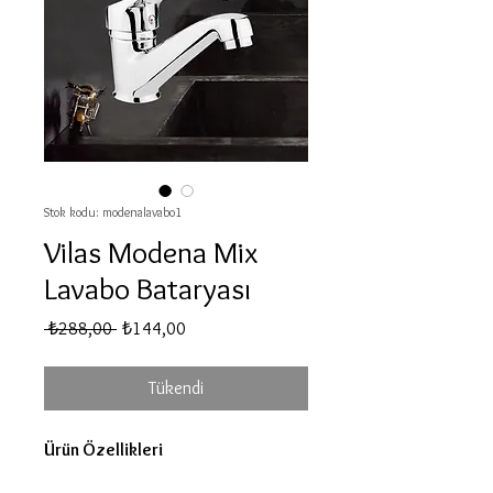
Stok kodu: modenalavabo1
Vilas Modena Mix
Lavabo Bataryası
Normal
İndirimli
 ₺288,00 
₺144,00
Fiyat
Fiyat
Tükendi
Ürün Özellikleri
• Krom kaplama