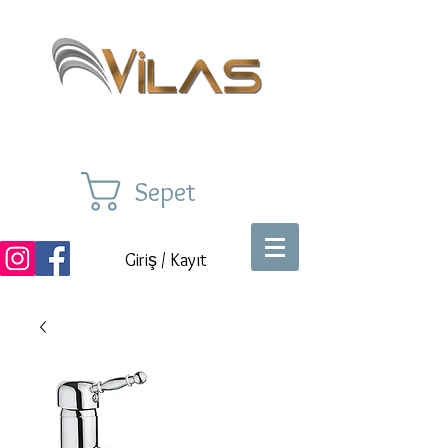
Sepet
Giriş / Kayıt