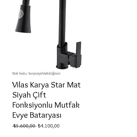
Stok kodu: karyasiyahtekdüğme1
Vilas Karya Star Mat
Siyah Çift
Fonksiyonlu Mutfak
Evye Bataryası
Normal
İndirimli
 ₺5.600,00 
₺4.100,00
Fiyat
Fiyat