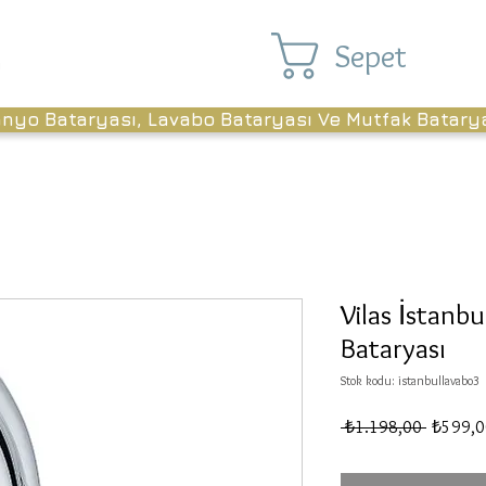
Sepet
anyo Bataryası, Lavabo Bataryası Ve Mutfak Batary
Vilas İstanb
Bataryası
Stok kodu: istanbullavabo3
Normal
 ₺1.198,00 
₺599,0
Fiyat