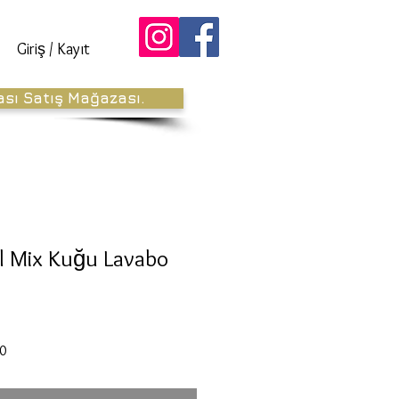
Giriş / Kayıt
ası Satış Mağazası.
ul Mix Kuğu Lavabo
İndirimli
0
Fiyat