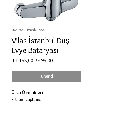
Stok kodu: istanbulevye2
Vilas İstanbul Duş
Evye Bataryası
Normal
İndirimli
 ₺1.198,00 
₺599,00
Fiyat
Fiyat
Tükendi
Ürün Özellikleri
• Krom kaplama
• Pirinç malzeme
• Macar seramik kartuş
• %100 Türk Malı
• 2 adet kromlu rozet