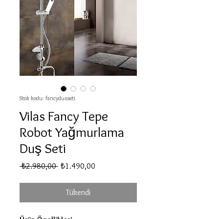
Stok kodu: fancydusseti
Vilas Fancy Tepe
Robot Yağmurlama
Duş Seti
Normal
İndirimli
 ₺2.980,00 
₺1.490,00
Fiyat
Fiyat
Tükendi