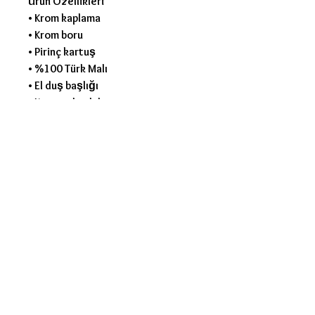
Ürün Özellikleri
• Krom kaplama
• Krom boru
• Pirinç kartuş
• %100 Türk Malı
• El duş başlığı
• Krom sabunluk
• Krom tutacaklar
• 2 adet hortum
• 1 adet sabunluk
• 1 adet üst kafa
• 1 adet el duşu
• 2 adet boru tutacak
• 1 adet el duşu tutacağı
• 1 adet pirinç yönlendirici
• Kaliteli ambalaj
Garanti
• 2 Yıl