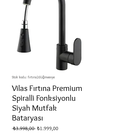
Stok kodu: fırtına2düğmeevye
Vilas Fırtına Premium
Spiralli Fonksiyonlu
Siyah Mutfak
Bataryası
Normal
İndirimli
 ₺3.998,00 
₺1.999,00
Fiyat
Fiyat