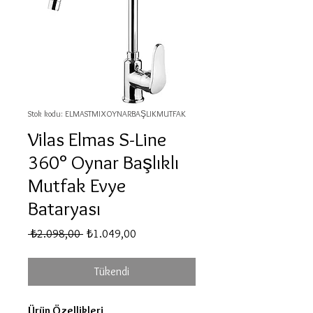
Stok kodu: ELMASTMIXOYNARBAŞLIKMUTFAK
Vilas Elmas S-Line
360° Oynar Başlıklı
Mutfak Evye
Bataryası
Normal
İndirimli
 ₺2.098,00 
₺1.049,00
Fiyat
Fiyat
Tükendi
Ürün Özellikleri