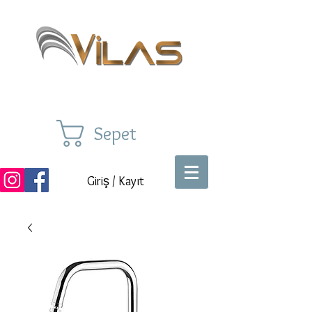
Sepet
Giriş / Kayıt