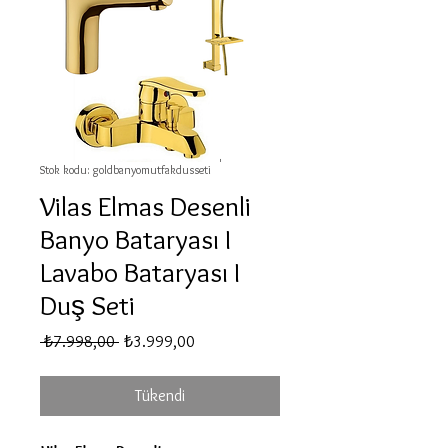
Stok kodu: goldbanyomutfakdusseti
Vilas Elmas Desenli
Banyo Bataryası I
Lavabo Bataryası I
Duş Seti
Normal
İndirimli
 ₺7.998,00 
₺3.999,00
Fiyat
Fiyat
Tükendi