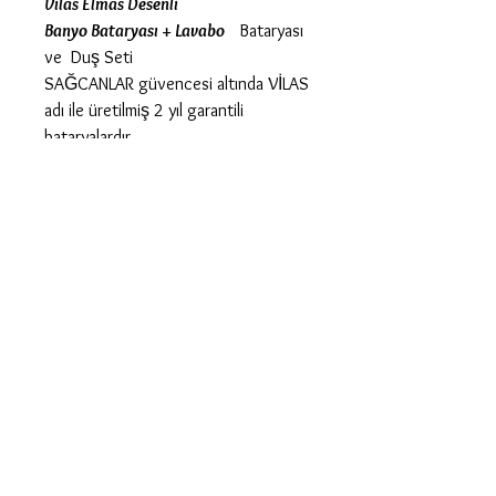
Vilas Elmas Desenli
Banyo Bataryası + Lavabo
Bataryası
ve Duş Seti
SAĞCANLAR güvencesi altında VİLAS
adı ile üretilmiş 2 yıl garantili
bataryalardır.
Ürün Özellikleri
*
GOLD
KAPLAMA
*
PİRİNÇ MALZEME
*
MACAR SERAMİK KARTUŞ
*
2 YIL GERÇEK GARANTİ
*
% 100 TÜRK MALI
*
KALİTELİ AMBALAJ
Bağlantı Parçaları
* 1 A
DET GOLD BANYO BATARYASI
* 1 ADET GOLD LAVABO BATARYASI