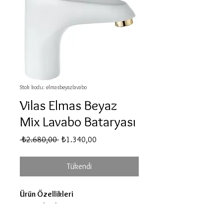
Stok kodu: elmasbeyazlavabo
Vilas Elmas Beyaz
Mix Lavabo Bataryası
Normal
İndirimli
 ₺2.680,00 
₺1.340,00
Fiyat
Fiyat
Tükendi
Ürün Özellikleri
• Krom kaplama
• Pirinç malzeme