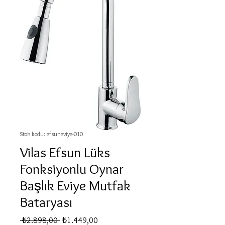
Stok kodu: efsuneviye-010
Vilas Efsun Lüks
Fonksiyonlu Oynar
Başlık Eviye Mutfak
Bataryası
Normal
İndirimli
 ₺2.898,00 
₺1.449,00