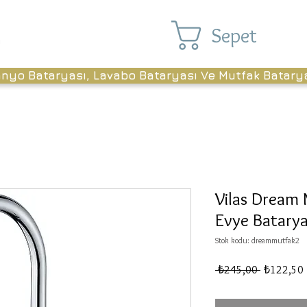
Sepet
anyo Bataryası, Lavabo Bataryası Ve Mutfak Batary
Vilas Dream
Evye Batarya
Stok kodu: dreammutfak2
Normal
İ
 ₺245,00 
₺122,50
Fiyat
F