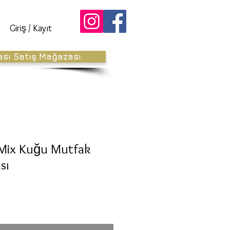
Giriş / Kayıt
ası Satış Mağazası.
 Mix Kuğu Mutfak
sı
ndirimli
iyat