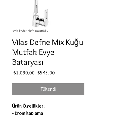
Stok kodu: defnemutfak2
Vilas Defne Mix Kuğu
Mutfak Evye
Bataryası
Normal
İndirimli
 ₺1.090,00 
₺545,00
Fiyat
Fiyat
Tükendi
Ürün Özellikleri
• Krom kaplama
• Pirinç malzeme
• Macar seramik kartuş
• %100 Türk Malı