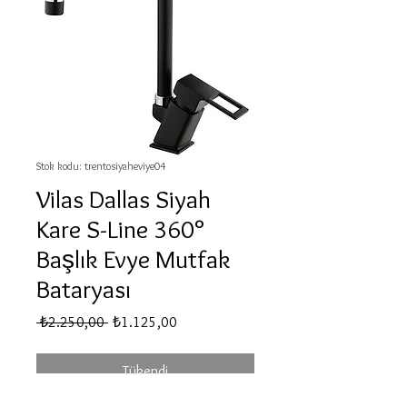
Stok kodu: trentosiyaheviye04
Vilas Dallas Siyah
Kare S-Line 360°
Başlık Evye Mutfak
Bataryası
Normal
İndirimli
 ₺2.250,00 
₺1.125,00
Fiyat
Fiyat
Tükendi