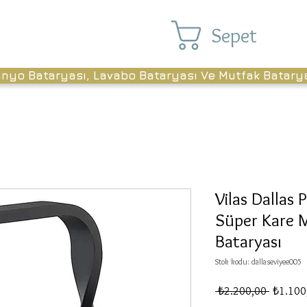
Sepet
anyo Bataryası, Lavabo Bataryası Ve Mutfak Batary
Vilas Dallas
Süper Kare 
Bataryası
Stok kodu: dallaseviyee005
Normal
 ₺2.200,00 
₺1.100
Fiyat