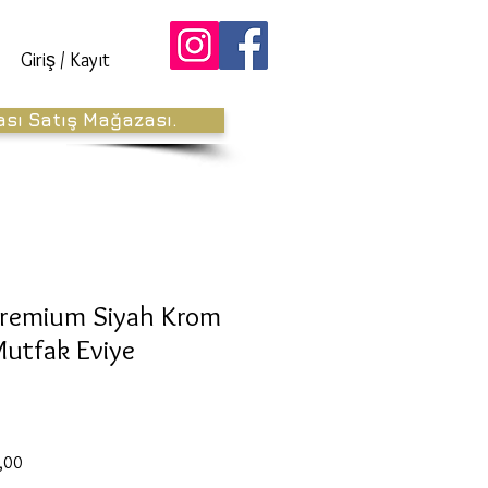
Giriş / Kayıt
ası Satış Mağazası.
 Premium Siyah Krom
Mutfak Eviye
İndirimli
,00
Fiyat