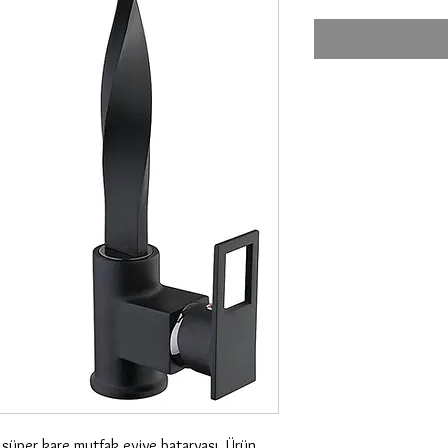
 süper kare mutfak eviye bataryası. Ürün