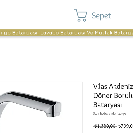
Sepet
anyo Bataryası, Lavabo Bataryası Ve Mutfak Batary
Vilas Akdeni
Döner Borul
Bataryası
Stok kodu: akdenizevye
Normal
 ₺1.380,00 
₺799,0
Fiyat