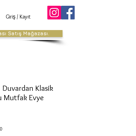
Giriş / Kayıt
ası Satış Mağazası.
z Duvardan Klasik
u Mutfak Evye
İndirimli
0
Fiyat